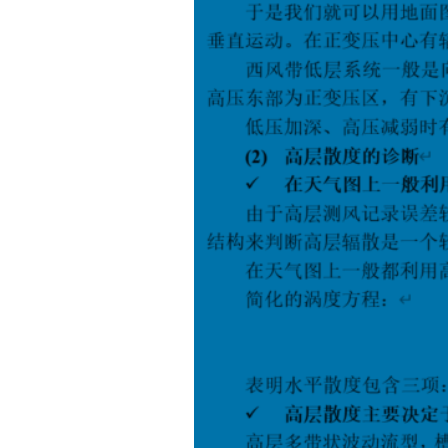
置
路
由
器
|
WireGuard”