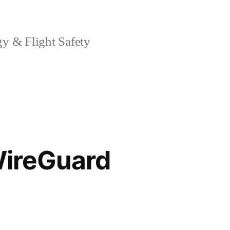
light Safety
reGuard