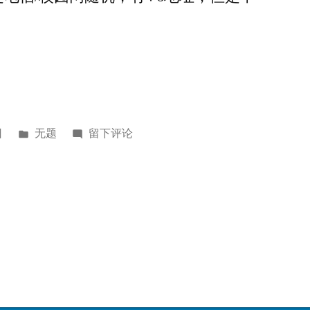
发
于
日
无题
留下评论
布
飞
于
砖
校
园
网
杂
谈
|
配