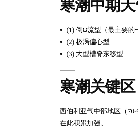
寒潮中期天
(1) 倒Ω流型（最主要
(2) 极涡偏心型
(3) 大型槽脊东移型
寒潮关键区
西伯利亚气中部地区（70-90
在此积累加强。