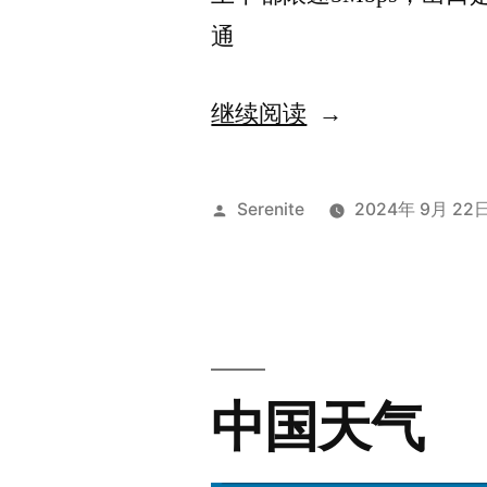
通
“飞
继续阅读
砖
校
发
Serenite
2024年 9月 22
园
布
者：
网
杂
谈
中国天气
|
配