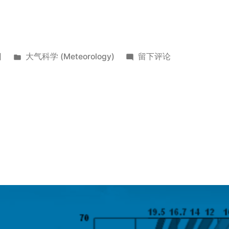
发
于
日
大气科学 (Meteorology)
留下评论
布
中
于
国
天
气