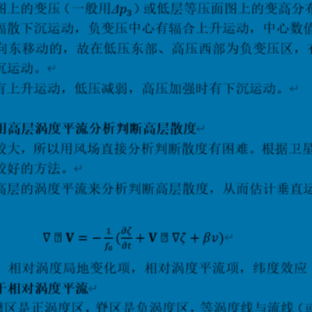
置
路
由
器
|
WireGuard