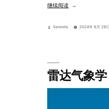
“中
继续阅读
国
天
发
Serenite
2024年 6月 28
气”
布
者：
雷达气象学