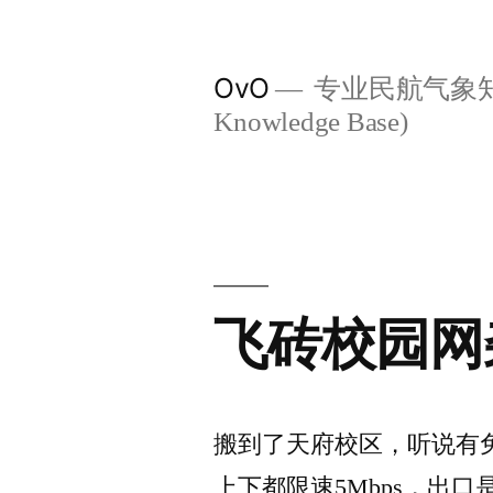
跳
至
OvO
专业民航气象知识库与飞
内
Knowledge Base)
容
飞砖校园网杂谈
搬到了天府校区，听说有
上下都限速5Mbps，出口