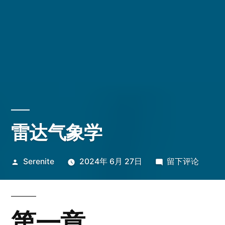
雷达气象学
发
于
Serenite
2024年 6月 27日
留下评论
布
雷
者：
达
气
第一章
象