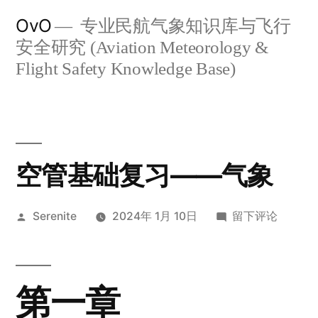
跳
OvO
专业民航气象知识库与飞行
至
安全研究 (Aviation Meteorology &
内
Flight Safety Knowledge Base)
容
空管基础复习——气象
发
于
Serenite
2024年 1月 10日
留下评论
布
空
者：
管
基
第一章
础
复