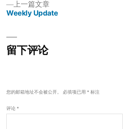
上
上一篇文章
章：
导
一
Weekly Update
篇
航
文
章：
留下评论
您的邮箱地址不会被公开。
必填项已用
*
标注
评论
*