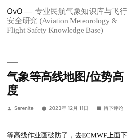
跳
OvO
专业民航气象知识库与飞行
至
安全研究 (Aviation Meteorology &
内
Flight Safety Knowledge Base)
容
气象等高线地图/位势高
度
发
于
Serenite
2023年 12月 11日
留下评论
布
气
者：
象
等高线作业画破防了，去ECMWF上面下
等