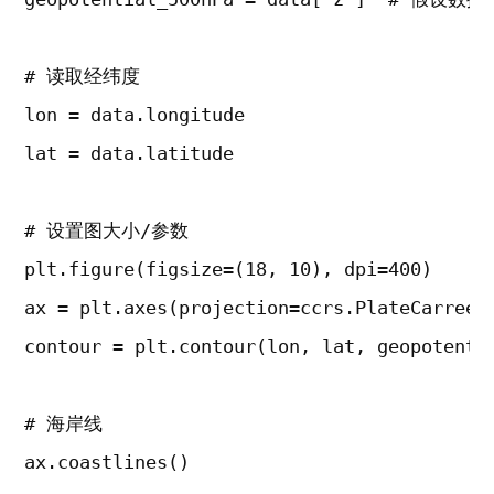
# 读取经纬度

lon = data.longitude

lat = data.latitude

# 设置图大小/参数

plt.figure(figsize=(18, 10), dpi=400)

ax = plt.axes(projection=ccrs.PlateCarree()
contour = plt.contour(lon, lat, geopoten
# 海岸线

ax.coastlines()
