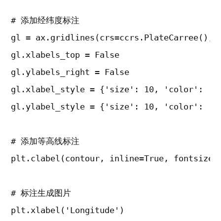
# 添加经纬度标注

gl = ax.gridlines(crs=ccrs.PlateCarree(), 
gl.xlabels_top = False

gl.ylabels_right = False

gl.xlabel_style = {'size': 10, 'color': 'bl
gl.ylabel_style = {'size': 10, 'color': 'bl
# 添加等高线标注

plt.clabel(contour, inline=True, fontsize=8
# 标注生成图片

plt.xlabel('Longitude')
