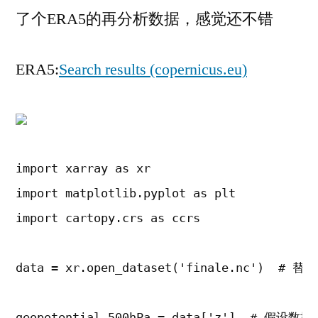
高
了个ERA5的再分析数据，感觉还不错
线
地
ERA5:
Search results (copernicus.eu)
图/
位
势
高
度
import xarray as xr

import matplotlib.pyplot as plt

import cartopy.crs as ccrs

data = xr.open_dataset('finale.nc')  #
geopotential_500hPa = data['z']  # 