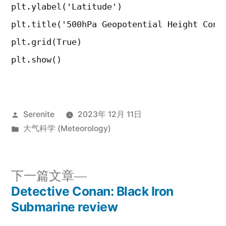
plt.ylabel('Latitude')

plt.title('500hPa Geopotential Height Conto
plt.grid(True)

plt.show()
发
Serenite
2023年 12月 11日
布
发
大气科学 (Meteorology)
者：
布
于
下
下一篇文章
一
Detective Conan: Black Iron
文
篇
Submarine review
章
文