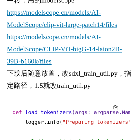
中转，用的modelscope
https://modelscope.cn/models/AI-
ModelScope/clip-vit-large-patch14/files
https://modelscope.cn/models/AI-
ModelScope/CLIP-ViT-bigG-14-laion2B-
39B-b160k/files
下载后随意放置，改sdxl_train_util.py，指
定路径，1.5就改train_util.py
COPY
def
load_tokenizers
(args: argparse.Names
    logger.info(
"Preparing tokenizers"
)
