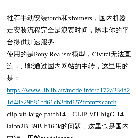
名
第
推荐手动安装torch和xformers，国内机器
三
走安装流程完全是浪费时间，除非你的平
方
平
台提供加速服务
台
使用的是Pony Realism模型，Civitai无法直
跑
Koyha
连，只能通过国内网站的中转，这里用的
炼
是：
丹
https://www.liblib.art/modelinfo/d172a234d2
LoRA
模
1d48e29b81ed61eb3dfd65?from=search
型
clip-vit-large-patch14、CLIP-ViT-bigG-14-
laion2B-39B-b160k的问题，这里也是国内