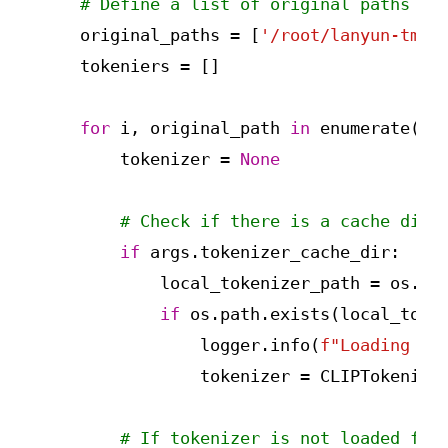
# Define a list of original paths
    original_paths = [
'/root/lanyun-tmp/
    tokeniers = []

for
 i, original_path 
in
 enumerate(ori
        tokenizer = 
None
# Check if there is a cache dire
if
 args.tokenizer_cache_dir:

            local_tokenizer_path = os.pa
if
 os.path.exists(local_token
                logger.info(
f"Loading to
                tokenizer = CLIPTokenizer
# If tokenizer is not loaded fro