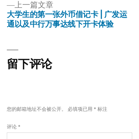
上
上一篇文章
章
文
一
大学生的第一张外币借记卡 | 广发运
章：
导
篇
通以及中行万事达线下开卡体验
文
航
章：
留下评论
您的邮箱地址不会被公开。
必填项已用
*
标注
评论
*