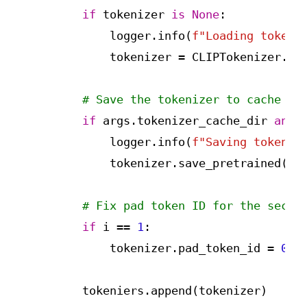
if
 tokenizer 
is
None
:

            logger.info(
f"Loading tokeni
            tokenizer = CLIPTokenizer.fro
# Save the tokenizer to cache if
if
 args.tokenizer_cache_dir 
and
            logger.info(
f"Saving tokeniz
            tokenizer.save_pretrained(loc
# Fix pad token ID for the secon
if
 i == 
1
:

            tokenizer.pad_token_id = 
0
        tokeniers.append(tokenizer)
