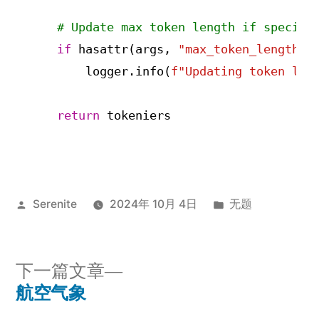
# Update max token length if specifi
if
 hasattr(args, 
"max_token_length"
)
        logger.info(
f"Updating token len
return
 tokeniers
发
发
Serenite
2024年 10月 4日
无题
布
布
者：
于
下
下一篇文章
一
航空气象
文
篇