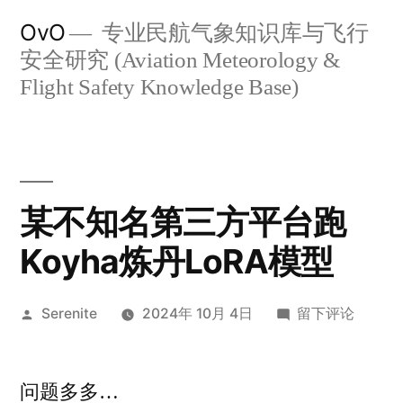
跳
OvO
专业民航气象知识库与飞行
至
安全研究 (Aviation Meteorology &
内
Flight Safety Knowledge Base)
容
某不知名第三方平台跑
Koyha炼丹LoRA模型
发
于
Serenite
2024年 10月 4日
留下评论
布
某
者：
不
问题多多…
知