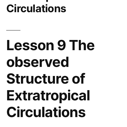
为
Circulations
盘
古
气
象
Lesson 9 The
大
模
observed
型
（Pangu-
Structure of
Weather）
深
Extratropical
度
解
Circulations
析