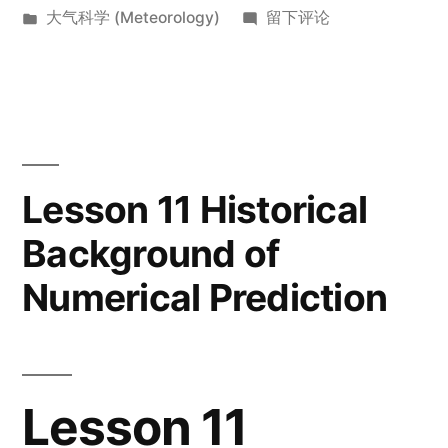
布
发
于
大气科学 (Meteorology)
留下评论
Observing
者：
布
Lesson
System”
于
3
The
Global
Observing
System
Lesson 11 Historical
Background of
Numerical Prediction
Lesson 11