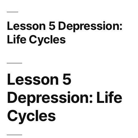
observed
Circulations”
Structure
of
Lesson 5 Depression:
Extratropical
Life Cycles
Circulations
Lesson 5
Depression: Life
Cycles