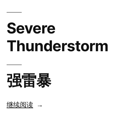
and
Weather
Severe
Thunderstorm
强雷暴
“Lesson
继续阅读
6
Severe