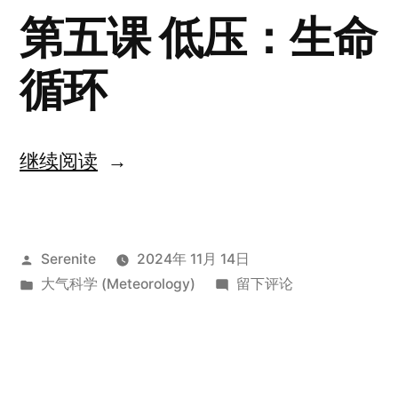
第五课 低压：生命
循环
“Lesson
继续阅读
5
Depression:
发
Serenite
2024年 11月 14日
Life
布
发
于
大气科学 (Meteorology)
留下评论
Cycles”
者：
布
Lesson
于
5
Depression:
Life