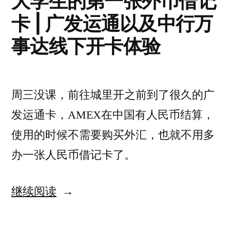
大学生的第一张外币借记
方
跑
卡 | 广发运通以及中行万
平
Koyha
台
事达线下开卡体验
跑
炼
Koyha
丹
炼
丹
LoRA
周三没课，前往城里开之前到了很久的广
LoRA
模
发运通卡，AMEX在中国有人民币结算，
模
型”
型
使用的时候不需要购买外汇，也就不用多
办一张人民币借记卡了。
“大
继续阅读
学