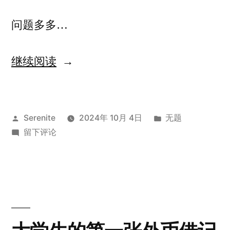
问题多多…
“某
继续阅读
不
知
发
发
Serenite
2024年 10月 4日
无题
名
布
于
布
留下评论
第
者：
某
于
三
不
知
方
名
平
第
三
台