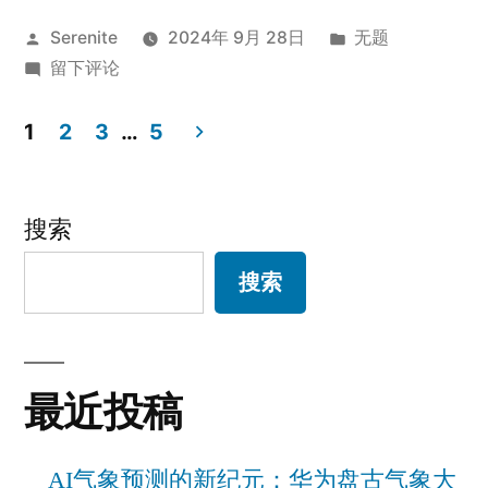
生
发
发
Serenite
2024年 9月 28日
无题
的
布
于
布
留下评论
第
者：
大
于
一
学
1
2
3
…
5
生
文
张
的
外
章
第
搜索
一
币
分
搜索
张
借
页
外
记
币
借
卡
最近投稿
记
|
卡
|
广
AI气象预测的新纪元：华为盘古气象大