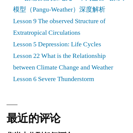
广
发
模型（Pangu-Weather）深度解析
发
运
运
Lesson 9 The observed Structure of
通
通
Extratropical Circulations
以
以
Lesson 5 Depression: Life Cycles
及
中
及
Lesson 22 What is the Relationship
行
中
between Climate Change and Weather
万
行
事
Lesson 6 Severe Thunderstorm
达
万
线
事
下
达
开
最近的评论
卡
线
体