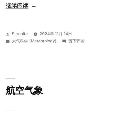
“Lesson
继续阅读
11
Historical
发
Serenite
2024年 11月 14日
Background
布
发
于
大气科学 (Meteorology)
留下评论
of
者：
布
Lesson
Numerical
于
11
Historical
Prediction”
Background
of
Numerical
航空气象
Prediction