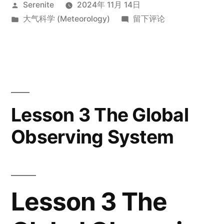
发
Serenite
2024年 11月 14日
Thunderstorm”
布
发
于
大气科学 (Meteorology)
留下评论
者：
布
Lesson
于
6
Severe
Thunderstorm
Lesson 3 The Global
Observing System
Lesson 3 The