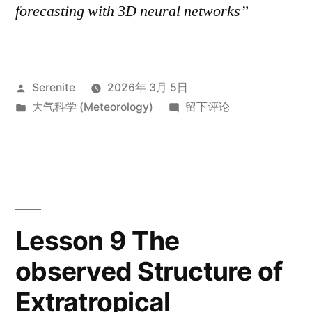
forecasting with 3D neural networks”
发
Serenite
2026年 3月 5日
布
发
于
大气科学 (Meteorology)
留下评论
者：
布
AI
于
气
象
预
测
的
Lesson 9 The
新
observed Structure of
纪
元：
Extratropical
华