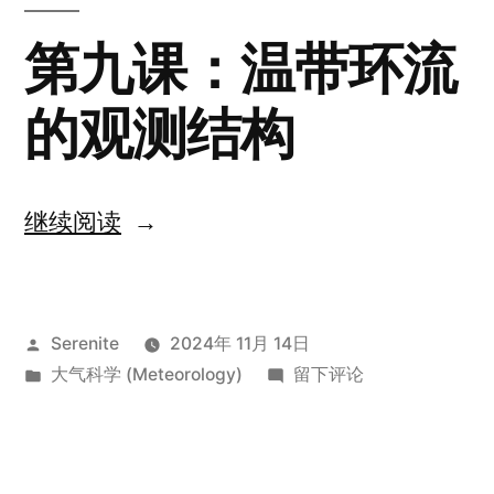
第九课：温带环流
的观测结构
“Lesson
继续阅读
9
The
发
Serenite
2024年 11月 14日
observed
布
发
于
大气科学 (Meteorology)
留下评论
Structure
者：
布
Lesson
of
于
9
The
Extratropical