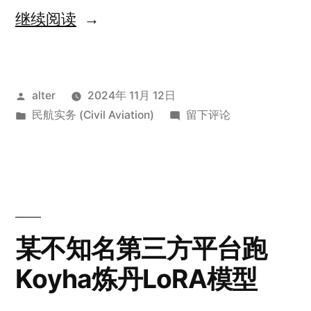
“航
继续阅读
空
气
发
alter
2024年 11月 12日
象”
布
发
于
民航实务 (Civil Aviation)
留下评论
者：
布
航
于
空
气
象
某不知名第三方平台跑
Koyha炼丹LoRA模型