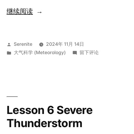
“Lesson
继续阅读
22
What
发
Serenite
2024年 11月 14日
is
布
发
于
大气科学 (Meteorology)
留下评论
the
者：
布
Lesson
Relationship
于
22
What
between
is
Climate
the
Relationship
Change
Lesson 6 Severe
between
and
Thunderstorm
Climate
Weather”
Change